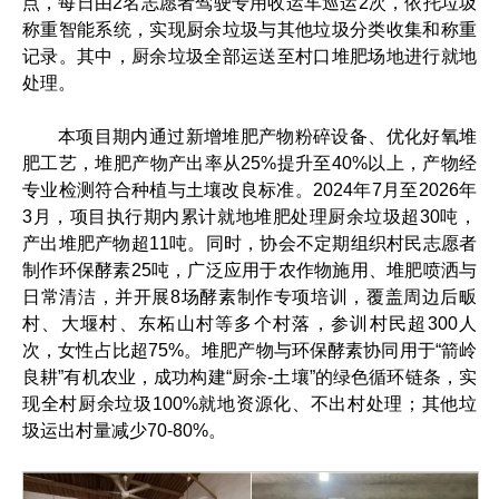
点，每日由2名志愿者驾驶专用收运车巡运2次，依托垃圾
称重智能系统，实现厨余垃圾与其他垃圾分类收集和称重
记录。其中，厨余垃圾全部运送至村口堆肥场地进行就地
处理。
本项目期内通过新增堆肥产物粉碎设备、优化好氧堆
肥工艺，堆肥产物产出率从25%提升至40%以上，产物经
专业检测符合种植与土壤改良标准。2024年7月至2026年
3月，项目执行期内累计就地堆肥处理厨余垃圾超30吨，
产出堆肥产物超11吨。同时，协会不定期组织村民志愿者
制作环保酵素25吨，广泛应用于农作物施用、堆肥喷洒与
日常清洁，并开展8场酵素制作专项培训，覆盖周边后畈
村、大堰村、东柘山村等多个村落，参训村民超300人
次，女性占比超75%。堆肥产物与环保酵素协同用于“箭岭
良耕”有机农业，成功构建“厨余-土壤”的绿色循环链条，实
现全村厨余垃圾100%就地资源化、不出村处理；其他垃
圾运出村量减少70-80%。