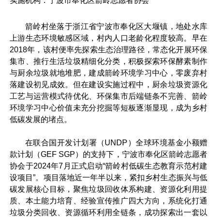
实施机构：宁波市奉化区箭岭志愿者协会
箭岭村坐落于浙江省宁波市奉化区大堰镇，地处水库
上游生态环境敏感区域，村内人口老龄化程度较高。早在
2018年，该村便率先探索生态治理路径，常态化开展环保
集市、推行生活垃圾精细化分类，积极探索环保酵素制作
与厨余垃圾就地堆肥，建成箭岭环境学习中心，零废弃村
落建设初见成效。但在建设实施过程中，厨余垃圾资源化
工艺与运营模式待优化、环保集市后端链条不完善、箭岭
环境学习中心价值未充分挖掘等短板逐渐显现，成为乡村
低碳发展的堵点。
在联合国开发计划署（UNDP）全球环境基金小额赠
款计划（GEF SGP）的支持下，宁波市奉化区箭岭志愿者
协会于2024年7月正式启动“箭岭村低碳生态教育示范村建
设项目”。项目落地近一年半以来，紧扣乡村生态振兴与低
碳发展核心目标，聚焦垃圾回收体系构建、资源化利用提
质、本土能力培育、经验宣传推广四大方向，系统化打通
垃圾分类回收、资源循环利用全链条，成功探索出一套以