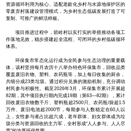
资源循环利用为核心、适配老龄化乡村与水源地保护区的
零废弃村落建设管理模式，为乡村生态低碳发展打造了可
复制、可推广的鲜活样板。
项目推进过程中，箭岭村以实打实的举措推动各项工
作落地见效，稳步搭建起全流程、可闭环的乡村低碳循环
体系。
环保集市常态化运行成为全民参与生态治理的重要载
体，该村坚持每月农历十八举办特色环保集市，回收品类
覆盖废旧衣物、塑料、农药瓶等，加上每日收集的厨余，
共细分成23类垃圾。通过积分兑换的激励机制，充分调动
村民参与积极性。截至2026年3月，环保集市累计开展超
82期，其中项目执行期内完成19期（第63—82期），累计
回收废旧衣物数千斤、塑料瓶超2500只、农药瓶/袋超1.5
万件、废旧电池超2000节，每期参与人数稳定在60人以
上，女性参与者占比超六成，老年群体、妇女群体成为垃
圾分类与资源回收的主力军，全村形成“人人参与、人人尽
责”的浓厚环保氛围。