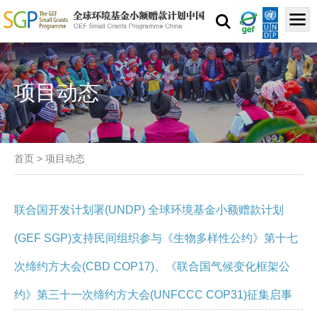
项目动态
首页
>
项目动态
联合国开发计划署(UNDP) 全球环境基金小额赠款计划
(GEF SGP)支持民间组织参与《生物多样性公约》第十七
次缔约方大会(CBD COP17)、《联合国气候变化框架公
约》第三十一次缔约方大会(UNFCCC COP31)征集启事