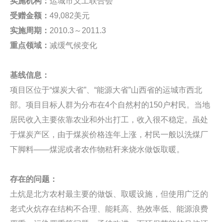
实施机构：
运城市义工联合会
受赠金额：
49,082美元
实施周期：
2010.3～2011.3
重点领域：
减缓气候变化
基线信息：
项目区位于“煤炭大省”、“能源大省”山西省的运城市西北
部。项目目标人群为分布在4个自然村的150户村民。当地
居民收入主要依靠农业和外出打工，收入很不稳定。虽处
于煤炭产区，由于煤炭价格连年上涨，村民一般以洗煤厂
下脚料——煤泥或者农作物秸秆来烧水做饭取暖。
存在的问题：
土炕是北方农村最主要的做饭、取暖设施，但使用广泛的
老式火炕存在结构不合理、能耗高、热效率低、能源浪费